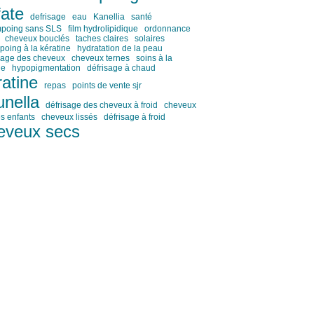
fate
defrisage
eau
Kanellia
santé
poing sans SLS
film hydrolipidique
ordonnance
cheveux bouclés
taches claires
solaires
oing à la kératine
hydratation de la peau
sage des cheveux
cheveux ternes
soins à la
ne
hypopigmentation
défrisage à chaud
ratine
repas
points de vente sjr
unella
défrisage des cheveux à froid
cheveux
és enfants
cheveux lissés
défrisage à froid
eveux secs