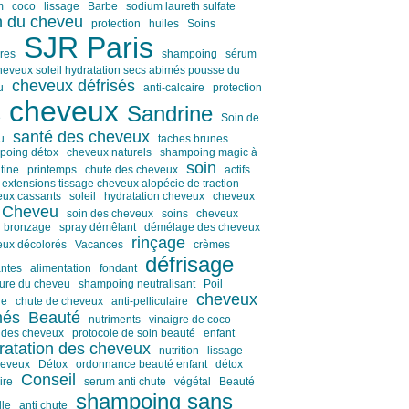
m
coco
lissage
Barbe
sodium laureth sulfate
n du cheveu
protection
huiles
Soins
SJR Paris
ires
shampoing
sérum
heveux soleil hydratation secs abimés pousse du
cheveux défrisés
u
anti-calcaire
protection
cheveux
Sandrine
e
Soin de
santé des cheveux
u
taches brunes
poing détox
cheveux naturels
shampoing magic à
soin
atine
printemps
chute des cheveux
actifs
extensions tissage cheveux alopécie de traction
eux cassants
soleil
hydratation cheveux
cheveux
Cheveu
soin des cheveux
soins
cheveux
bronzage
spray démêlant
démélage des cheveux
rinçage
eux décolorés
Vacances
crèmes
défrisage
antes
alimentation
fondant
ture du cheveu
shampoing neutralisant
Poil
cheveux
ie
chute de cheveux
anti-pelliculaire
més
Beauté
nutriments
vinaigre de coco
 des cheveux
protocole de soin beauté
enfant
ratation des cheveux
nutrition
lissage
heveux
Détox
ordonnance beauté enfant
détox
Conseil
ire
serum anti chute
végétal
Beauté
shampoing sans
lle
anti chute