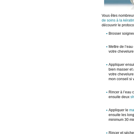
Vous êtes nombreuse
de soins à la kérati
découvrir le protoc
Brosser soigne
Mettre de l’eau
votre chevelure
Appliquer ensuit
bien masser et 
votre chevelure
mon conseil si 
Rincer à l’eau 
ensuite deux
sh
Appliquer le
ma
ensuite les lon
minimum 30 min
Rincer et séche