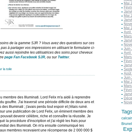
Mai 
Févr
Janv
Mai 
Janv
Nove
Mai 
Avril
Mars
Janv
s soins de la gamme SJR ? Vous avez des questions sur ces
Nove
 pas à partager vos impressions en utilisant le formulaire ci-
Juin
z aussi rejoindre les utilisatrices des soins pour cheveux
Avril
Mars
tre
page Fan Facebook SJR
,
ou sur
Twitter
.
Févr
Janv
r la toile
Sept
Août
Juin
Mai 
Mars
Févr
Janv
u membre des Illuminati. Lord Felix m'a aidé à reprendre
Déce
u gouffre. J'ai traversé une période difficile de deux ans et
Nove
Illuminati ; j'avais perdu tout espoir et j'étais ruiné.
Tag
bé sur une publication de Lord Felix, un éminent membre des
 pouvait devenir célèbre, riche et connaître la réussite. Je
calcai
qué la procédure d'inscription et j'ai réglé les frais pour
Brunel
 mondial des Illuminati. On m'a ensuite communiqué les
Exp
 nouveaux membres recevaient une récompense de 2 000 000 $