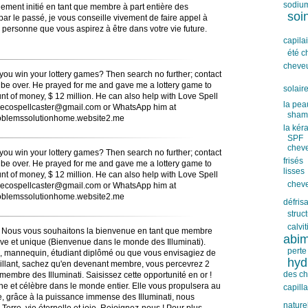
sodiu
inement initié en tant que membre à part entière des
soi
 par le passé, je vous conseille vivement de faire appel à
a personne que vous aspirez à être dans votre vie future.
capila
été c
cheve
e you win your lottery games? Then search no further; contact
l be over. He prayed for me and gave me a lottery game to
solair
ount of money, $ 12 million. He can also help with Love Spell
la pea
erecospellcaster@gmail.com or WhatsApp him at
sham
oproblemssolutionhome.website2.me
la kér
SPF
chev
e you win your lottery games? Then search no further; contact
frisés
l be over. He prayed for me and gave me a lottery game to
lisses
ount of money, $ 12 million. He can also help with Love Spell
chev
erecospellcaster@gmail.com or WhatsApp him at
oproblemssolutionhome.website2.me
défris
struc
calvit
i ! Nous vous souhaitons la bienvenue en tant que membre
abi
ive et unique (Bienvenue dans le monde des Illuminati).
perte
te, mannequin, étudiant diplômé ou que vous envisagiez de
hyd
brillant, sachez qu'en devenant membre, vous percevrez 2
des c
 membre des Illuminati. Saisissez cette opportunité en or !
che et célèbre dans le monde entier. Elle vous propulsera au
capilla
e, grâce à la puissance immense des Illuminati, nous
nature