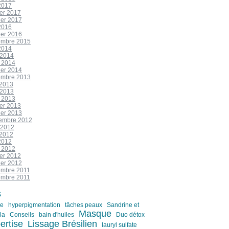
2017
ier 2017
ier 2017
2016
ier 2016
mbre 2015
2014
 2014
 2014
ier 2014
mbre 2013
 2013
 2013
 2013
ier 2013
ier 2013
embre 2012
 2012
 2012
2012
 2012
ier 2012
ier 2012
mbre 2011
mbre 2011
s
re
hyperpigmentation
tâches peaux
Sandrine et
Masque
la
Conseils
bain d'huiles
Duo détox
ertise
Lissage Brésilien
lauryl sulfate