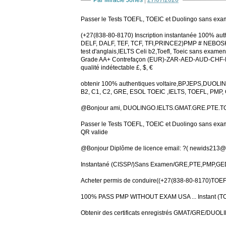
Par Miracle Jones
|
27/07/2026
Passer le Tests TOEFL, TOEIC et Duolingo sans exa
(+27(838-80-8170) Inscription instantanée 100% a
DELF, DALF, TEF, TCF, TFI,PRINCE2)PMP # NEBOS
test d'anglais,IELTS Celi b2,Toefl, Toeic sans examen 
Grade AA+ Contrefaçon (EUR)-ZAR-AED-AUD-CHF-
qualité indétectable £, $, €
obtenir 100% authentiques voltaire,BPJEPS,DUOLI
B2, C1, C2, GRE, ESOL TOEIC ,IELTS, TOEFL, PMP
@Bonjour ami, DUOLINGO.IELTS.GMAT.GRE.PTE.TOE
Passer le Tests TOEFL, TOEIC et Duolingo sans ex
QR valide
@Bonjour Diplôme de licence email: ?( newids213@
Instantané (CISSP/)Sans Examen/GRE,PTE,PMP,GED.S
Acheter permis de conduire((+27(838-80-8170)TOE
100% PASS PMP WITHOUT EXAM USA ... Instant (TOEIC
Obtenir des certificats enregistrés GMAT/GRE/DU