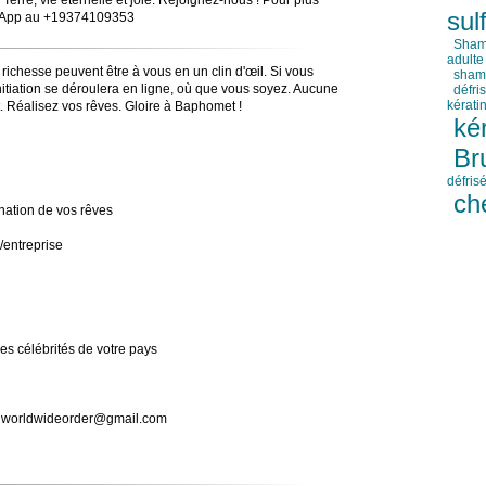
Terre, vie éternelle et joie. Rejoignez-nous ! Pour plus
sul
tsApp au +19374109353
Sham
adulte
t richesse peuvent être à vous en un clin d'œil. Si vous
shamp
 initiation se déroulera en ligne, où que vous soyez. Aucune
défri
kérati
. Réalisez vos rêves. Gloire à Baphomet !
ké
Br
défris
ch
ination de vos rêves
e/entreprise
es célébrités de votre pays
atiworldwideorder@gmail.com