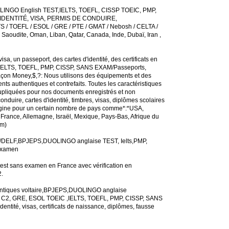
NGO English TEST,IELTS, TOEFL, CISSP TOEIC, PMP,
DENTITÉ, VISA, PERMIS DE CONDUIRE,
S / TOEFL / ESOL / GRE / PTE / GMAT / Nebosh / CELTA /
Saoudite, Oman, Liban, Qatar, Canada, Inde, Dubaï, Iran ,
, un passeport, des cartes d'identité, des certificats en
 IELTS, TOEFL, PMP, CISSP, SANS EXAM/Passeports,
façon Money,$,?: Nous utilisons des équipements et des
ts authentiques et contrefaits. Toutes les caractéristiques
upliquées pour nos documents enregistrés et non
duire, cartes d'identité, timbres, visas, diplômes scolaires
origine pour un certain nombre de pays comme*:*USA,
e, France, Allemagne, Israël, Mexique, Pays-Bas, Afrique du
om)
F/DELF,BPJEPS,DUOLINGO anglaise TEST, Ielts,PMP,
 examen
st sans examen en France avec vérification en
.
ntiques voltaire,BPJEPS,DUOLINGO anglaise
, C2, GRE, ESOL TOEIC ,IELTS, TOEFL, PMP, CISSP, SANS
ntité, visas, certificats de naissance, diplômes, fausse