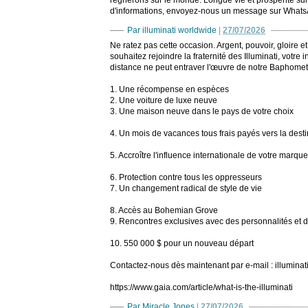
régnerons sur le monde. Longue vie et prospérité sur 
d'informations, envoyez-nous un message sur Wha
Par illuminati worldwide
|
27/07/2026
Ne ratez pas cette occasion. Argent, pouvoir, gloire e
souhaitez rejoindre la fraternité des Illuminati, votre
distance ne peut entraver l'œuvre de notre Baphomet
1. Une récompense en espèces
2. Une voiture de luxe neuve
3. Une maison neuve dans le pays de votre choix
4. Un mois de vacances tous frais payés vers la dest
5. Accroître l'influence internationale de votre marqu
6. Protection contre tous les oppresseurs
7. Un changement radical de style de vie
8. Accès au Bohemian Grove
9. Rencontres exclusives avec des personnalités et d
10. 550 000 $ pour un nouveau départ
Contactez-nous dès maintenant par e-mail : illumin
https://www.gaia.com/article/what-is-the-illuminati
Par Miracle Jones
|
27/07/2026