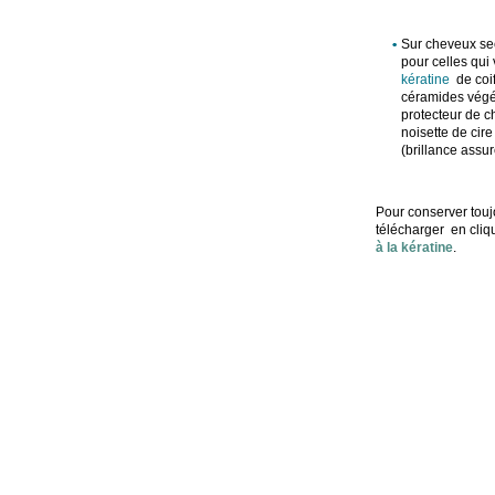
Sur cheveux sec
pour celles qui 
kératine
de coif
céramides végét
protecteur de c
noisette de cire
(brillance assur
Pour conserver touj
télécharger en cliqu
à la kératine
.