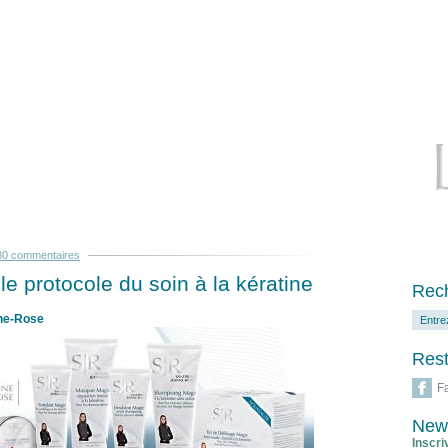
80 commentaires
e protocole du soin à la kératine
Rech
ne-Rose
Rest
F
News
Inscri