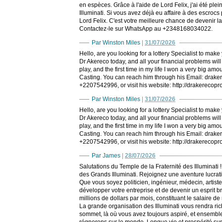
en espèces. Grâce à l'aide de Lord Felix, j'ai été ple
Illuminati. Si vous avez déjà eu affaire à des escrocs
Lord Felix. C'est votre meilleure chance de devenir l
Contactez-le sur WhatsApp au +2348168034022.
Par Winston Miles
|
31/07/2026
Hello, are you looking for a lottery Specialist to mak
Dr Akereco today, and all your financial problems wil
play, and the first time in my life I won a very big am
Casting. You can reach him through his Email: drak
+2207542996, or visit his website: http://drakerec
Par Winston Miles
|
31/07/2026
Hello, are you looking for a lottery Specialist to mak
Dr Akereco today, and all your financial problems wil
play, and the first time in my life I won a very big am
Casting. You can reach him through his Email: drak
+2207542996, or visit his website: http://drakerec
Par James
|
28/07/2026
Salutations du Temple de la Fraternité des Illuminat
des Grands Illuminati. Rejoignez une aventure lucrat
Que vous soyez politicien, ingénieur, médecin, artis
développer votre entreprise et de devenir un esprit 
millions de dollars par mois, constituant le salaire de
La grande organisation des Illuminati vous rendra ri
sommet, là où vous avez toujours aspiré, et ensembl