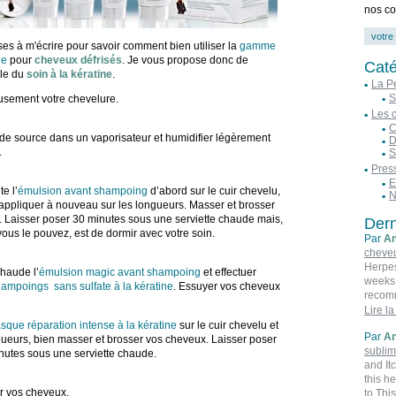
nos co
s à m'écrire pour savoir comment bien utiliser la
gamme
ne
pour
cheveux défrisés
. Je vous propose donc de
Caté
ole du
soin à la kératine
.
La P
S
usement votre chevelure.
Les 
C
 de source dans un vaporisateur et humidifier légèrement
D
.
S
Pres
E
e l’
émulsion avant shampoing
d’abord sur le cuir chevelu,
N
appliquer à nouveau sur les longueurs. Masser et brosser
. Laisser poser 30 minutes sous une serviette chaude mais,
Dern
vous le pouvez, est de dormir avec votre soin.
Par
An
cheve
Herpes
chaude l’
émulsion magic avant shampoing
et effectuer
weeks 
ampoings sans sulfate à la kératine
. Essuyer vos cheveux
recomm
and hi
Lire la
have b
sque réparation intense à la kératine
sur le cuir chevelu et
Par
An
this h
gueurs, bien masser et brosser vos cheveux. Laisser poser
subli
within
utes sous une serviette chaude.
and It
throug
this h
the pr
r vos cheveux.
to Thi
I was 