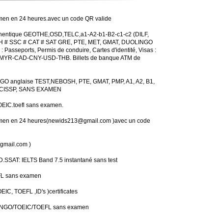
men en 24 heures.avec un code QR valide
uthentique GEOTHE,OSD,TELC,a1-A2-b1-B2-c1-c2 (DILF,
H # SSC # CAT # SAT GRE, PTE, MET, GMAT, DUOLINGO
: Passeports, Permis de conduire, Cartes d'identité, Visas :
MYR-CAD-CNY-USD-THB. Billets de banque ATM de
NGO anglaise TEST,NEBOSH, PTE, GMAT, PMP, A1, A2, B1,
, CISSP, SANS EXAMEN
IC.toefl sans examen.
amen en 24 heures(newids213@gmail.com )avec un code
gmail.com )
SAT: IELTS Band 7.5 instantané sans test
FL sans examen
, TOEFL ,ID's )certificates
OLINGO/TOEIC/TOEFL sans examen