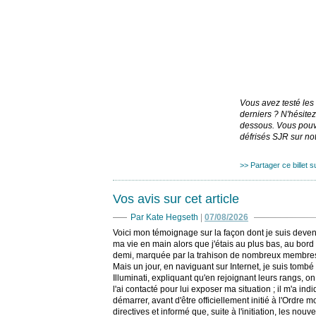
Vous avez testé le
derniers ? N'hésitez
dessous. Vous pouve
défrisés SJR sur no
>> Partager ce billet su
Vos avis sur cet article
Par Kate Hegseth
|
07/08/2026
Voici mon témoignage sur la façon dont je suis deven
ma vie en main alors que j'étais au plus bas, au bord d
demi, marquée par la trahison de nombreux membres des 
Mais un jour, en naviguant sur Internet, je suis tom
Illuminati, expliquant qu'en rejoignant leurs rangs, on
l'ai contacté pour lui exposer ma situation ; il m'a indi
démarrer, avant d'être officiellement initié à l'Ordre
directives et informé que, suite à l'initiation, les