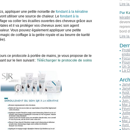
inform
which 
Lire la
been c
no tra
s, appliquer une petite noisette de
fondant à la kératine
Par
Ka
herbal
to any
vont utiliser une source de chaleur. Le
fondant à la
kérati
workin
ZOSTE
fage va coller les écailles ouvertes des cheveux grâce aux
devenu
DHL. A
CYST,
ales et il va protéger vos cheveux avec son agent
repren
produc
DYSF
haleur. Vous pouvez également appliquer une petite
bord d
was ad
YOU C
 magic de coiffage à la gelée royale et au beurre de karité
ans et
which 
Lire la
whats
ée).
membres
no tra
websit
Dern
ruiné.
to any
You ca
sur un
ZOSTE
Proté
endo
Illumi
CYST,
ours ce protocole à portée de mains, je vous propose de le
Focu
pouvait
DYSF
ant sur le lien suivant :
Télécharger le protocole de soins
Pourq
contac
YOU C
Un S
procédu
whats
La C
avant d
websit
Illumi
You ca
Arch
inform
Janv
receva
Janv
Grâce à
Août
que me
Juill
Juin
eu aff
Mai 
viveme
Févr
chance
Juill
dans v
Juin
+2348
Mai 
Avril
Mars