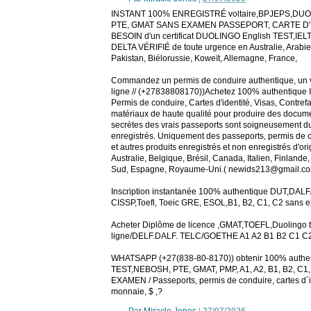
INSTANT 100% ENREGISTRÉ voltaire,BPJEPS,DUOLI
PTE, GMAT SANS EXAMEN PASSEPORT, CARTE D'I
BESOIN d'un certificat DUOLINGO English TEST,IELT
DELTA VÉRIFIÉ de toute urgence en Australie, Arabie 
Pakistan, Biélorussie, Koweït, Allemagne, France,
Commandez un permis de conduire authentique, un visa
ligne // (+27838808170))Achetez 100% authentique
Permis de conduire, Cartes d'identité, Visas, Contre
matériaux de haute qualité pour produire des documen
secrètes des vrais passeports sont soigneusement d
enregistrés. Uniquement des passeports, permis de con
et autres produits enregistrés et non enregistrés d'
Australie, Belgique, Brésil, Canada, Italien, Finland
Sud, Espagne, Royaume-Uni.( newids213@gmail.c
Inscription instantanée 100% authentique DUT,DAL
CISSP,Toefl, Toeic GRE, ESOL,B1, B2, C1, C2 sans
Acheter Diplôme de licence ,GMAT,TOEFL,Duolingo te
ligne/DELF.DALF. TELC/GOETHE A1 A2 B1 B2 C1 C2
WHATSAPP (+27(838-80-8170)) obtenir 100% authe
TEST,NEBOSH, PTE, GMAT, PMP, A1, A2, B1, B2, C1
EXAMEN / Passeports, permis de conduire, cartes d´ide
monnaie, $ ,?