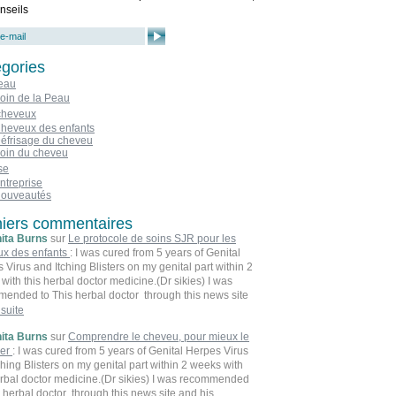
nseils
gories
eau
oin de la Peau
cheveux
heveux des enfants
éfrisage du cheveu
oin du cheveu
se
ntreprise
ouveautés
iers commentaires
ita Burns
sur
Le protocole de soins SJR pour les
ux des enfants
: I was cured from 5 years of Genital
 Virus and Itching Blisters on my genital part within 2
with this herbal doctor medicine.(Dr sikies) I was
ended to This herbal doctor through this news site
s information was shared by his previous clients who
 suite
een cured from different diseases. I decided to try
ita Burns
sur
Comprendre le cheveu, pour mieux le
erbal doctor product which I placed an order and
mer
: I was cured from 5 years of Genital Herpes Virus
 3 working days I received the product on my address
ching Blisters on my genital part within 2 weeks with
h DHL. And with this herbal doctor instructions I used
erbal doctor medicine.(Dr sikies) I was recommended
oduct for 2 weeks after concluding the herbal product,
s herbal doctor through this news site and his
advised to go for another Genital Herpes PCR test