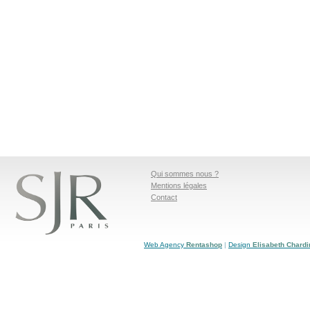
Qui sommes nous ?
Mentions légales
Contact
Web Agency
Rentashop
|
Design
Elisabeth Chardi