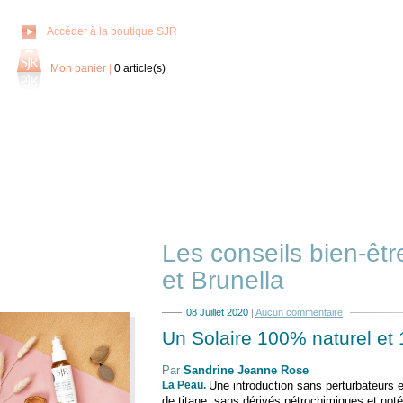
Accéder à la boutique SJR
Mon panier
|
0
article(s)
Les conseils bien-êt
et Brunella
08 Juillet 2020
|
Aucun commentaire
Un Solaire 100% naturel et
Par
Sandrine Jeanne Rose
La Peau
.
Une introduction sans perturbateurs 
de titane, sans dérivés pétrochimiques et no