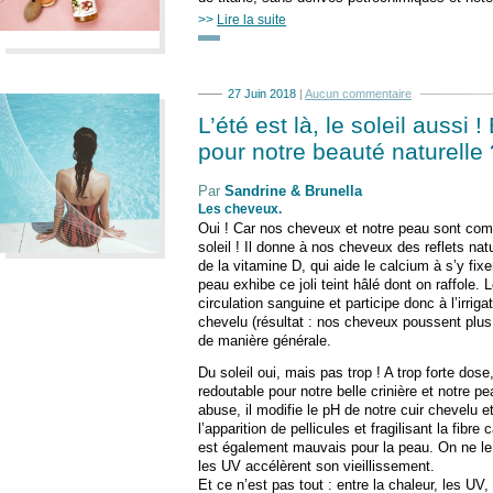
>>
Lire la suite
27 Juin 2018
|
Aucun commentaire
L’été est là, le soleil aussi
pour notre beauté naturelle 
Par
Sandrine & Brunella
Les cheveux
.
Oui ! Car nos cheveux et notre peau sont com
soleil ! Il donne à nos cheveux des reflets nat
de la vitamine D, qui aide le calcium à s’y fixe
peau exhibe ce joli teint hâlé dont on raffole. L
circulation sanguine et participe donc à l’irrig
chevelu (résultat : nos cheveux poussent plus 
de manière générale.
Du soleil oui, mais pas trop ! A trop forte dose
redoutable pour notre belle crinière et notre p
abuse, il modifie le pH de notre cuir chevelu et
l’apparition de pellicules et fragilisant la fibre 
est également mauvais pour la peau. On ne le 
les UV accélèrent son vieillissement.
Et ce n’est pas tout : entre la chaleur, les UV, 