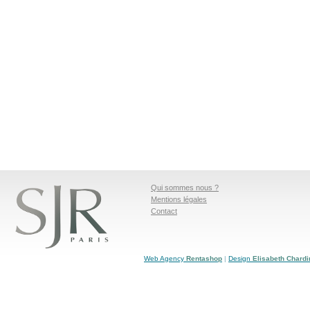
Qui sommes nous ?
Mentions légales
Contact
Web Agency
Rentashop
|
Design
Elisabeth Chardi