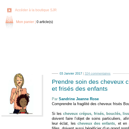
Accéder à la boutique SJR
Mon panier
|
0
article(s)
03 Janvier 2017
|
324 commentaires
Prendre soin des cheveux c
et frisés des enfants
Par
Sandrine Jeanne Rose
Comprendre la fragilité des cheveux frisés Bo
Si les
cheveux crépus, frisés, bouclés, lis
doivent faire l’objet de soins particuliers, af
leur éclat, les
cheveux des enfants
, et en 
filles, doivent aussi bénéficier d’un grand nom