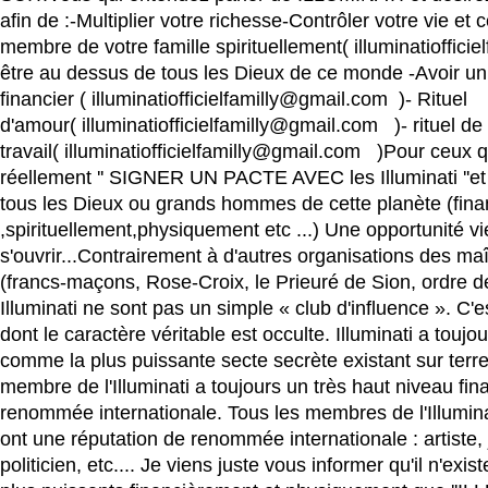
afin de :-Multiplier votre richesse-Contrôler votre vie et c
membre de votre famille spirituellement( illuminatioffici
être au dessus de tous les Dieux de ce monde -Avoir un
financier ( illuminatiofficielfamilly@gmail.com )- Rituel
d'amour( illuminatiofficielfamilly@gmail.com )- rituel de
travail( illuminatiofficielfamilly@gmail.com )Pour ceux q
réellement '' SIGNER UN PACTE AVEC les Illuminati ''et 
tous les Dieux ou grands hommes de cette planète (fin
,spirituellement,physiquement etc ...) Une opportunité vi
s'ouvrir...Contrairement à d'autres organisations des m
(francs-maçons, Rose-Croix, le Prieuré de Sion, ordre de 
Illuminati ne sont pas un simple « club d'influence ». C'
dont le caractère véritable est occulte. Illuminati a touj
comme la plus puissante secte secrète existant sur terre
membre de l'Illuminati a toujours un très haut niveau fin
renommée internationale. Tous les membres de l'Illuminat
ont une réputation de renommée internationale : artiste, 
politicien, etc.... Je viens juste vous informer qu'il n'exi