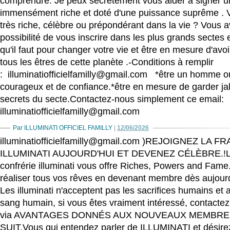
comprendre. Je peux secrètement vous aider à signer u
immensément riche et doté d'une puissance suprême . 
très riche, célèbre ou prépondérant dans la vie ? Vous 
possibilité de vous inscrire dans les plus grands sectes e
qu'il faut pour changer votre vie et être en mesure d'avoi
tous les êtres de cette planète .-Conditions à remplir
: illuminatiofficielfamilly@gmail.com *être un homme
courageux et de confiance.*être en mesure de garder j
secrets du secte.Contactez-nous simplement ce email:
illuminatiofficielfamilly@gmail.com
Par ILLUMINATI OFFICIEL FAMILLY
|
12/06/2026
illuminatiofficielfamilly@gmail.com )REJOIGNEZ LA 
ILLUMINATI AUJOURD'HUI ET DEVENEZ CÉLÈBRE.!
confrérie illuminati vous offre Riches, Powers and Fam
réaliser tous vos rêves en devenant membre dès aujour
Les illuminati n'acceptent pas les sacrifices humains et
sang humain, si vous êtes vraiment intéressé, contactez
via AVANTAGES DONNÉS AUX NOUVEAUX MEMBR
SUIT.Vous qui entendez parler de ILLUMINATI et désirez