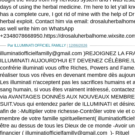
days of using the herbal medicine. I'm here to let y'all k
has a complete cure, I got rid of mine with the help of D
herbal exploit. Contact him via email: drosaluherbalh
as well write him on WhatsApp
+2348078668950.https://drosaluherbalhome.wixsite.c
Par ILLUMINATI OFFICIEL FAMILLY
|
12/06/2026
illuminatiofficielfamilly@gmail.com )REJOIGNEZ LA 
ILLUMINATI AUJOURD'HUI ET DEVENEZ CÉLÈBRE.!
confrérie illuminati vous offre Riches, Powers and Fam
réaliser tous vos rêves en devenant membre dès aujour
Les illuminati n'acceptent pas les sacrifices humains et
sang humain, si vous êtes vraiment intéressé, contactez
via AVANTAGES DONNÉS AUX NOUVEAUX MEMBR
SUIT.Vous qui entendez parler de ILLUMINATI et désirez
afin de :-Multiplier votre richesse-Contrôler votre vie et c
membre de votre famille spirituellement( illuminatioffici
être au dessus de tous les Dieux de ce monde -Avoir un
financier ( illuminatiofficielfamilly@gmail.com )- Rituel