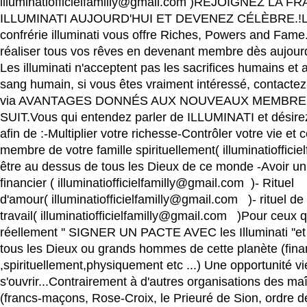
illuminatiofficielfamilly@gmail.com )REJOIGNEZ LA 
ILLUMINATI AUJOURD'HUI ET DEVENEZ CÉLÈBRE.!
confrérie illuminati vous offre Riches, Powers and Fam
réaliser tous vos rêves en devenant membre dès aujour
Les illuminati n'acceptent pas les sacrifices humains et
sang humain, si vous êtes vraiment intéressé, contactez
via AVANTAGES DONNÉS AUX NOUVEAUX MEMBR
SUIT.Vous qui entendez parler de ILLUMINATI et désirez
afin de :-Multiplier votre richesse-Contrôler votre vie et c
membre de votre famille spirituellement( illuminatioffici
être au dessus de tous les Dieux de ce monde -Avoir un
financier ( illuminatiofficielfamilly@gmail.com )- Rituel
d'amour( illuminatiofficielfamilly@gmail.com )- rituel de
travail( illuminatiofficielfamilly@gmail.com )Pour ceux q
réellement '' SIGNER UN PACTE AVEC les Illuminati ''et 
tous les Dieux ou grands hommes de cette planète (fin
,spirituellement,physiquement etc ...) Une opportunité vi
s'ouvrir...Contrairement à d'autres organisations des m
(francs-maçons, Rose-Croix, le Prieuré de Sion, ordre de 