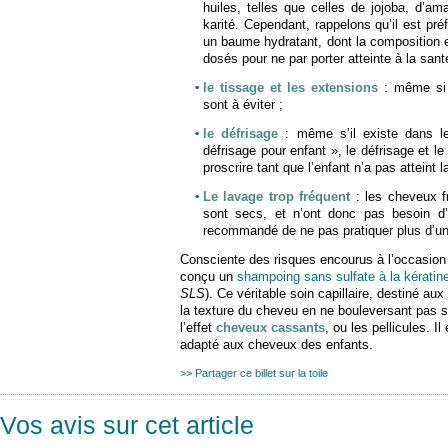
huiles, telles que celles de jojoba, d’a
karité. Cependant, rappelons qu’il est préf
un baume hydratant, dont la composition 
dosés pour ne par porter atteinte à la san
le tissage et les extensions
: même si l
sont à éviter ;
le défrisage
: même s’il existe dans l
défrisage pour enfant », le défrisage et l
proscrire tant que l’enfant n’a pas atteint l
Le lavage trop fréquent
: les cheveux f
sont secs, et n’ont donc pas besoin d’u
recommandé de ne pas pratiquer plus d’u
Consciente des risques encourus à l’occasio
conçu un
shampoing sans sulfate à la kératin
SLS
). Ce véritable soin capillaire, destiné aux
la texture du cheveu en ne bouleversant pas so
l’effet
cheveux cassants
, ou les pellicules. I
adapté aux cheveux des enfants.
>> Partager ce billet sur la toile
Vos avis sur cet article