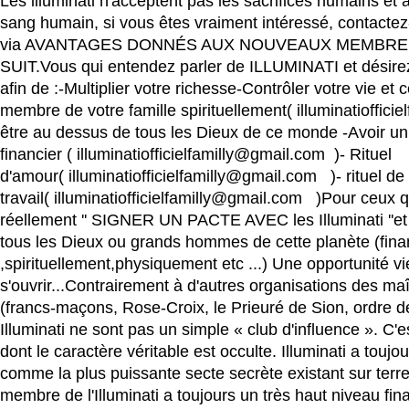
Les illuminati n'acceptent pas les sacrifices humains et
sang humain, si vous êtes vraiment intéressé, contactez
via AVANTAGES DONNÉS AUX NOUVEAUX MEMBR
SUIT.Vous qui entendez parler de ILLUMINATI et désirez
afin de :-Multiplier votre richesse-Contrôler votre vie et c
membre de votre famille spirituellement( illuminatioffici
être au dessus de tous les Dieux de ce monde -Avoir un
financier ( illuminatiofficielfamilly@gmail.com )- Rituel
d'amour( illuminatiofficielfamilly@gmail.com )- rituel de
travail( illuminatiofficielfamilly@gmail.com )Pour ceux q
réellement '' SIGNER UN PACTE AVEC les Illuminati ''et 
tous les Dieux ou grands hommes de cette planète (fin
,spirituellement,physiquement etc ...) Une opportunité vi
s'ouvrir...Contrairement à d'autres organisations des m
(francs-maçons, Rose-Croix, le Prieuré de Sion, ordre de 
Illuminati ne sont pas un simple « club d'influence ». C'
dont le caractère véritable est occulte. Illuminati a touj
comme la plus puissante secte secrète existant sur terre
membre de l'Illuminati a toujours un très haut niveau fin