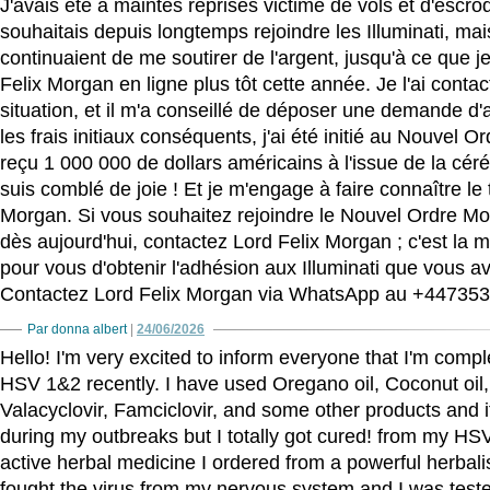
J'avais été à maintes reprises victime de vols et d'escro
souhaitais depuis longtemps rejoindre les Illuminati, ma
continuaient de me soutirer de l'argent, jusqu'à ce que j
Felix Morgan en ligne plus tôt cette année. Je l'ai contact
situation, et il m'a conseillé de déposer une demande d'a
les frais initiaux conséquents, j'ai été initié au Nouvel Or
reçu 1 000 000 de dollars américains à l'issue de la cérém
suis comblé de joie ! Et je m'engage à faire connaître le 
Morgan. Si vous souhaitez rejoindre le Nouvel Ordre Mon
dès aujourd'hui, contactez Lord Felix Morgan ; c'est la 
pour vous d'obtenir l'adhésion aux Illuminati que vous a
Contactez Lord Felix Morgan via WhatsApp au +44735
Par donna albert
|
24/06/2026
Hello! I'm very excited to inform everyone that I'm comp
HSV 1&2 recently. I have used Oregano oil, Coconut oil, 
Valacyclovir, Famciclovir, and some other products and it
during my outbreaks but I totally got cured! from my HS
active herbal medicine I ordered from a powerful herbali
fought the virus from my nervous system and I was teste