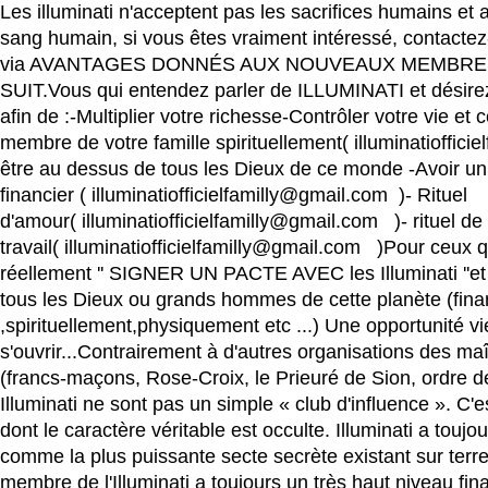
Les illuminati n'acceptent pas les sacrifices humains et
sang humain, si vous êtes vraiment intéressé, contactez
via AVANTAGES DONNÉS AUX NOUVEAUX MEMBR
SUIT.Vous qui entendez parler de ILLUMINATI et désirez
afin de :-Multiplier votre richesse-Contrôler votre vie et c
membre de votre famille spirituellement( illuminatioffici
être au dessus de tous les Dieux de ce monde -Avoir un
financier ( illuminatiofficielfamilly@gmail.com )- Rituel
d'amour( illuminatiofficielfamilly@gmail.com )- rituel de
travail( illuminatiofficielfamilly@gmail.com )Pour ceux q
réellement '' SIGNER UN PACTE AVEC les Illuminati ''et 
tous les Dieux ou grands hommes de cette planète (fin
,spirituellement,physiquement etc ...) Une opportunité vi
s'ouvrir...Contrairement à d'autres organisations des m
(francs-maçons, Rose-Croix, le Prieuré de Sion, ordre de 
Illuminati ne sont pas un simple « club d'influence ». C'
dont le caractère véritable est occulte. Illuminati a touj
comme la plus puissante secte secrète existant sur terre
membre de l'Illuminati a toujours un très haut niveau fin