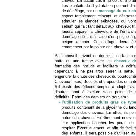
cheveu. En aucun cas il ne doit être pra
Les bienfaits de l’hydratation pourront d’a
de démêlage, par un
massage du cuir ch
aspect terriblement relaxant, et déstressa
stimuler les glandes sébacées, qui vont
sébum qui fait tant défaut aux cheveux fr
faudra séparer la chevelure de l’enfant
démêlage délicat à l’aide d’un peigne à 
peigne africain. Ce coiffage devra êt
commencer par la pointe des cheveux et se 
Petit conseil : avant de dormir, il ne faut pa
natte ou une tresse avec les
cheveux de
formation des nœuds et facilitera le coiffa
cependant à ne pas trop serrer la natte, 
engendrer la chute des cheveux du pourtour d
Cheveux frisés, Bouclés et crépus des enfants
S’il existe des réflexes simples à adopter a
d’autres sont à exclure sous peine de 
définitifs. Parmi ces derniers on trouvera :
l’utilisation de produits gras de typ
produits contenant de la glycérine ou lano
démêlage des cheveux. En effet, ils ne 
nature du cheveu. Extrêmement nocives
leur application boucher les pores du
respirer. Eventuellement, et afin de facil
des enfants, il sera possible d’utiliser, 