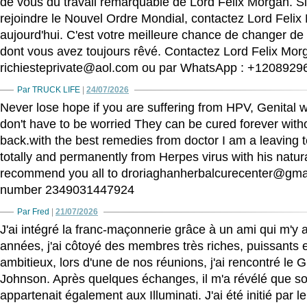
de vous du travail remarquable de Lord Felix Morgan. S
rejoindre le Nouvel Ordre Mondial, contactez Lord Feli
aujourd'hui. C'est votre meilleure chance de changer de v
dont vous avez toujours rêvé. Contactez Lord Felix Morg
richiesteprivate@aol.com ou par WhatsApp : +1208929
Par TRUCK LIFE
|
24/07/2026
Never lose hope if you are suffering from HPV, Genital w
don't have to be worried They can be cured forever wit
back.with the best remedies from doctor I am a leaving t
totally and permanently from Herpes virus with his natur
recommend you all to droriaghanherbalcurecenter@gm
number 2349031447924
Par Fred
|
21/07/2026
J'ai intégré la franc-maçonnerie grâce à un ami qui m'y a 
années, j'ai côtoyé des membres très riches, puissants et
ambitieux, lors d'une de nos réunions, j'ai rencontré le 
Johnson. Après quelques échanges, il m'a révélé que son
appartenait également aux Illuminati. J'ai été initié par 