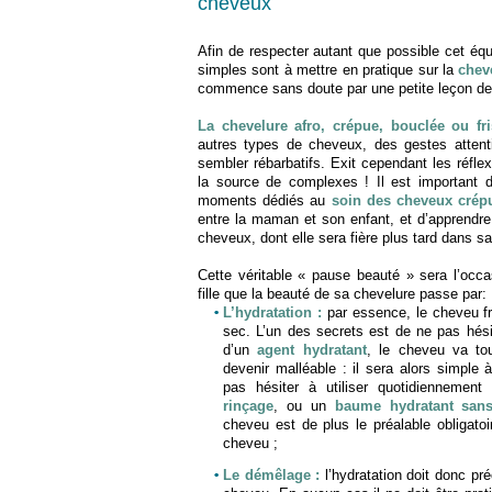
cheveux
Afin de respecter autant que possible cet équi
simples sont à mettre en pratique sur la
chev
commence sans doute par une petite leçon de
La chevelure afro, crépue, bouclée ou fr
autres types de cheveux, des gestes attenti
sembler rébarbatifs. Exit cependant les réfle
la source de complexes ! Il est important d
moments dédiés au
soin des cheveux crép
entre la maman et son enfant, et d’apprendre à
cheveux, dont elle sera fière plus tard dans s
Cette véritable « pause beauté » sera l’occa
fille que la beauté de sa chevelure passe par:
L’hydratation :
par essence, le cheveu fr
sec. L’un des secrets est de ne pas hésite
d’un
agent hydratant
, le cheveu va tou
devenir malléable : il sera alors simple à 
pas hésiter à utiliser quotidiennemen
rinçage
, ou un
baume hydratant sans
cheveu est de plus le préalable obligato
cheveu ;
Le démêlage :
l’hydratation doit donc pr