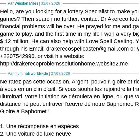
Par Winston Miles
|
31/07/2026
Hello, are you looking for a lottery Specialist to make yo
games? Then search no further; contact Dr Akereco toda
financial problems will be over. He prayed for me and ga
game to play, and the first time in my life I won a very 
$ 12 million. He can also help with Love Spell Casting.
through his Email: drakerecospellcaster@gmail.com or
+2207542996, or visit his website:
http://drakerecoproblemssolutionhome.website2.me
Par illuminati worldwide
|
27/07/2026
Ne ratez pas cette occasion. Argent, pouvoir, gloire et r
à vous en un clin d'œil. Si vous souhaitez rejoindre la fr
Illuminati, votre initiation se déroulera en ligne, où qu
distance ne peut entraver l'œuvre de notre Baphomet. R
Gloire à Baphomet !
1. Une récompense en espèces
2. Une voiture de luxe neuve