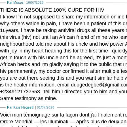
Par Moses
|
16/07/2026
THERE IS ABSOLUTE 100% CURE FOR HIV
I know I'm not supposed to share my information online bu
why others waloe in pain, I have been a patient of this de
16years, i have be taking antiviral drugs all these years tr
this virus (hiv) not until an African friend of mine who le
neighbourhood told me about his uncle and how power A
with joy in my heart hearing this for the first time i quic
get in touch with his uncle and he agreed, it's just a mon
African herbs and I'm gladly saying it to the public that I
hiv permanently, my doctor confirmed it after multiple test 
you are out there seeing this and you want similar help
is the healer information, email dr.ogedegbe6@gmail.
+2349121737553. Tell him I directed you to him and you 
Same testimony as mine.
Par Kate Hegseth
|
01/07/2026
Voici mon témoignage sur la façon dont j'ai finalement re
Ordre Mondial — les Illuminati — après plus de deux ans