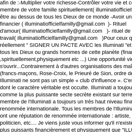
afin de :-Multiplier votre richesse-Contrôler votre vie et c
membre de votre famille spirituellement( illuminatioffici
être au dessus de tous les Dieux de ce monde -Avoir un
financier ( illuminatiofficielfamilly@gmail.com )- Rituel
d'amour( illuminatiofficielfamilly@gmail.com )- rituel de
travail( illuminatiofficielfamilly@gmail.com )Pour ceux q
réellement '' SIGNER UN PACTE AVEC les Illuminati ''et 
tous les Dieux ou grands hommes de cette planète (fin
,spirituellement,physiquement etc ...) Une opportunité vi
s'ouvrir...Contrairement à d'autres organisations des m
(francs-maçons, Rose-Croix, le Prieuré de Sion, ordre de 
Illuminati ne sont pas un simple « club d'influence ». C'
dont le caractère véritable est occulte. Illuminati a touj
comme la plus puissante secte secrète existant sur terre
membre de l'Illuminati a toujours un très haut niveau fin
renommée internationale. Tous les membres de l'Illuminat
ont une réputation de renommée internationale : artiste, 
politicien, etc.... Je viens juste vous informer qu'il n'exi
plus puissants financièrement et physiquement que ''ILL