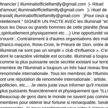
financier ( illuminatiofficielfamilly@gmail.com )- Rituel
d'amour( illuminatiofficielfamilly@gmail.com )- rituel de
travail( illuminatiofficielfamilly@gmail.com )Pour ceux q
réellement '' SIGNER UN PACTE AVEC les Illuminati ''et 
tous les Dieux ou grands hommes de cette planète (fin
,spirituellement,physiquement etc ...) Une opportunité vi
s'ouvrir...Contrairement à d'autres organisations des m
(francs-maçons, Rose-Croix, le Prieuré de Sion, ordre de 
Illuminati ne sont pas un simple « club d'influence ». C'
dont le caractère véritable est occulte. Illuminati a touj
comme la plus puissante secte secrète existant sur terre
membre de l'Illuminati a toujours un très haut niveau fin
renommée internationale. Tous les membres de l'Illuminat
ont une réputation de renommée internationale : artiste, 
politicien, etc.... Je viens juste vous informer qu'il n'exi
plus puissants financièrement et physiquement que ''ILL
Beaucoup de gens dans le monde ne savent pas commen
membres pour obtenir leur fortune si remarquable. Seule