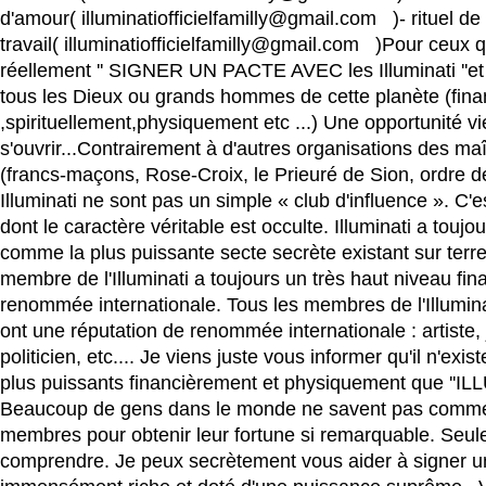
d'amour( illuminatiofficielfamilly@gmail.com )- rituel de
travail( illuminatiofficielfamilly@gmail.com )Pour ceux q
réellement '' SIGNER UN PACTE AVEC les Illuminati ''et 
tous les Dieux ou grands hommes de cette planète (fin
,spirituellement,physiquement etc ...) Une opportunité vi
s'ouvrir...Contrairement à d'autres organisations des m
(francs-maçons, Rose-Croix, le Prieuré de Sion, ordre de 
Illuminati ne sont pas un simple « club d'influence ». C'
dont le caractère véritable est occulte. Illuminati a touj
comme la plus puissante secte secrète existant sur terre
membre de l'Illuminati a toujours un très haut niveau fin
renommée internationale. Tous les membres de l'Illuminat
ont une réputation de renommée internationale : artiste, 
politicien, etc.... Je viens juste vous informer qu'il n'exi
plus puissants financièrement et physiquement que ''ILL
Beaucoup de gens dans le monde ne savent pas commen
membres pour obtenir leur fortune si remarquable. Seule
comprendre. Je peux secrètement vous aider à signer u