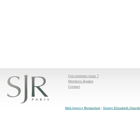
Qui sommes nous ?
Mentions légales
Contact
Web Agency
Rentashop
|
Design
Elisabeth Chardi