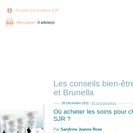
Accéder à la boutique SJR
Mon panier
|
0
article(s)
Les conseils bien-êt
et Brunella
28 Décembre 2011
|
99 commentaires
Où acheter les soins pour c
SJR ?
Par
Sandrine Jeanne Rose