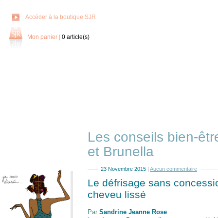
Accéder à la boutique SJR
Mon panier
|
0
article(s)
Les conseils bien-êt
et Brunella
23 Novembre 2015
|
Aucun commentaire
Le défrisage sans concessio
cheveu lissé
Par
Sandrine Jeanne Rose