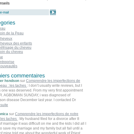
nseils
gories
eau
oin de la Peau
cheveux
heveux des enfants
éfrisage du cheveu
oin du cheveu
se
ntreprise
ouveautés
iers commentaires
er hsndson
sur
Comprendre les imperfections de
peau : les taches
: I don’t usually write reviews, but I
his one was deserved. From my very first appointment
DR. AGBOMIAN SUNDAY, i was diagnosed of
son disease December last year. I contacted Dr
an Sunday last week,I followed up with his
 suite
iption and herbal medicine. Today I’m cured of
nica
sur
Comprendre les imperfections de notre
son disease. All thanks to Doc. You can contact
 les taches
: My husband filed for a divorce after 8
: Dragbomianherbalcured77@gmail.com
f marriage it was difficult on me and the kids I did all I
to save my marriage and my family but all fail until a
 of mine told me about the wonderful work of Priest