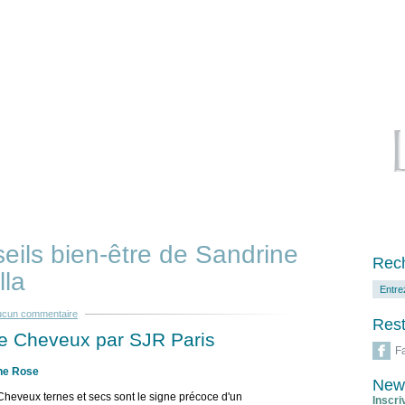
eils bien-être de Sandrine
Rech
lla
ucun commentaire
Rest
e Cheveux par SJR Paris
F
ne Rose
News
heveux ternes et secs sont le signe précoce d'un
Inscri