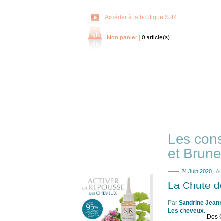
Accéder à la boutique SJR
Mon panier
|
0
article(s)
Les cons
et Brune
24 Juin 2020
|
A
La Chute d
Par
Sandrine Jean
Les cheveux
.
Des C