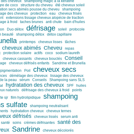
 des cheveux
shampoing magic à la kératine
gre de coco
structure du cheveu
été cheveux soleil
ation secs abimés pousse du cheveu
shampoing
sage des cheveux
protection
eau
cheveux frisés
nt
extensions tissage cheveux alopécie de traction
sage à froid
taches brunes
anti chute
bain d'huiles
défrisage
ion
Duo détox
soleil
protocole
n beauté
shampoing détox
détox capillaire
unella
printemps
cheveux lisses
tâches
cheveux abimés
Cheveu
repas
x
protection solaire
actifs
coco
sodium laureth
Conseil
cheveux cassants
cheveux bouclés
sage
cheveux défrisés enfants
Sandrine et Brunella
cheveux secs
pigmentation
Poil
nces
démélage des cheveux
lissage des cheveux
de la peau
sérum
Conseils
Shampoing sans SLS
hydratation des cheveux
al
SPF
huiles
ux naturels
défrisage des cheveux à froid
points
shampoing
te sjr
film hydrolipidique
s sulfate
shampoing neutralisant
ments
hydratation cheveux
cheveux ternes
veux défrisés
cheveux lissés
serum anti
santé des
santé
soins
crèmes défrisantes
Sandrine
veux
cheveux décolorés