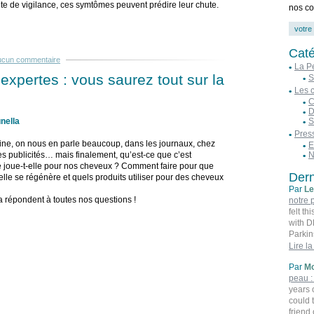
ute de vigilance, ces symtômes peuvent prédire leur chute.
nos co
Caté
ucun commentaire
La P
’expertes : vous saurez tout sur la
S
Les 
C
D
nella
S
Pres
atine, on nous en parle beaucoup, dans les journaux, chez
E
les publicités… mais finalement, qu’est-ce que c’est
N
e joue-t-elle pour nos cheveux ? Comment faire pour que
Dern
elle se régénère et quels produits utiliser pour des cheveux
Par
Le
a répondent à toutes nos questions !
notre 
felt t
with 
Parkin
Agbomi
Lire la
prescr
Par
Mo
Parkin
peau :
Email
years o
could 
friend