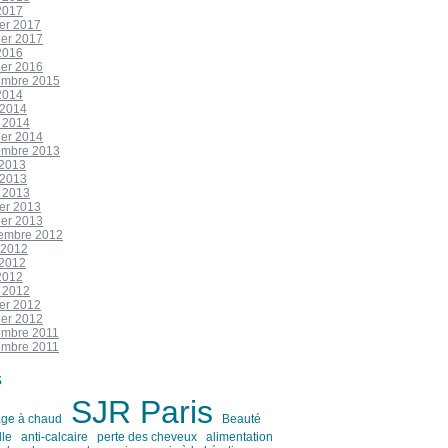
2017
ier 2017
ier 2017
2016
ier 2016
mbre 2015
2014
 2014
 2014
ier 2014
mbre 2013
 2013
 2013
 2013
ier 2013
ier 2013
embre 2012
 2012
 2012
2012
 2012
ier 2012
ier 2012
mbre 2011
mbre 2011
s
SJR Paris
age à chaud
Beauté
lle
anti-calcaire
perte des cheveux
alimentation