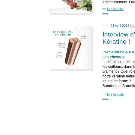
affaiblissement. Fa
>>
Lire la suite
23 Avril 2018
|
A
Interview d
Kératine !
Par
Sandrine & Bru
Les cheveux
.
La kératine, la kér
les coiffeurs, dans 
vraiment ? Quel rôl
notre kératine natur
en pleine forme ?
Sandrine et Brunell
>>
Lire la suite