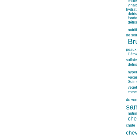
chute
vinai
hydrat
défri
fonda
défri
nutrit
de soi
Br
peaux
Déto
sulfate
defri
hyper
Vaca
Soin 
végét
cheve
de ven
san
nutri
che
chute
che