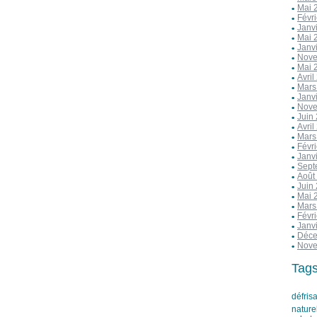
Mai 
Févr
Janv
Mai 
Janv
Nove
Mai 
Avril
Mars
Janv
Nove
Juin
Avril
Mars
Févr
Janv
Sept
Août
Juin
Mai 
Mars
Févr
Janv
Déce
Nove
Tag
défris
nature