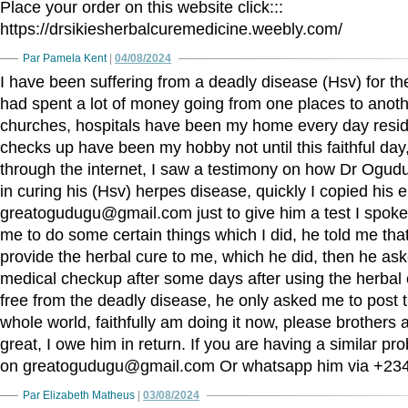
Place your order on this website click:::
https://drsikiesherbalcuremedicine.weebly.com/
Par Pamela Kent
|
04/08/2024
I have been suffering from a deadly disease (Hsv) for th
had spent a lot of money going from one places to anoth
churches, hospitals have been my home every day resi
checks up have been my hobby not until this faithful day
through the internet, I saw a testimony on how Dr Og
in curing his (Hsv) herpes disease, quickly I copied his 
greatogudugu@gmail.com just to give him a test I spoke
me to do some certain things which I did, he told me that
provide the herbal cure to me, which he did, then he as
medical checkup after some days after using the herbal 
free from the deadly disease, he only asked me to post t
whole world, faithfully am doing it now, please brothers a
great, I owe him in return. If you are having a similar pr
on greatogudugu@gmail.com Or whatsapp him via +2
Par Elizabeth Matheus
|
03/08/2024