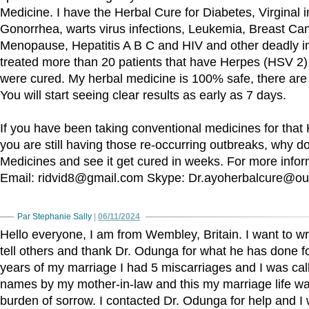
Medicine. I have the Herbal Cure for Diabetes, Virginal in
Gonorrhea, warts virus infections, Leukemia, Breast Ca
Menopause, Hepatitis A B C and HIV and other deadly in
treated more than 20 patients that have Herpes (HSV 2) 
were cured. My herbal medicine is 100% safe, there are 
You will start seeing clear results as early as 7 days.
If you have been taking conventional medicines for that
you are still having those re-occurring outbreaks, why do
Medicines and see it get cured in weeks. For more info
Email: ridvid8@gmail.com Skype: Dr.ayoherbalcure@ou
Par Stephanie Sally
|
06/11/2024
Hello everyone, I am from Wembley, Britain. I want to wri
tell others and thank Dr. Odunga for what he has done fo
years of my marriage I had 5 miscarriages and I was calle
names by my mother-in-law and this my marriage life wa
burden of sorrow. I contacted Dr. Odunga for help and I w