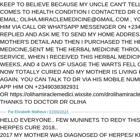
KEEP TO BELIEVE BECAUSE MY UNCLE CAN'T TELL
COMES TO HEALTH CONDITION I CONTACTED DR OL
EMAIL; OLIHA.MIRACLEMEDICINE@GMAIL.COM , Y
HIM VIA CALL OR WHATSAPP MESSENGER ON +2349
REPLIED AND ASK ME TO SEND MY HOME ADDRES
MOTHER'S DETAIL AND THEN I PURCHASED THE H
MEDICINE,SENT ME THE HERBAL MEDICINE THRO
SERVICE, WHEN I RECEIVED THIS HERBAL MEDICIN
WEEKS, AND 4 DAYS OF USAGE THE WARTS FELL O
NOW TOTALLY CURED AND MY MOTHER IS LIVING
AGAIN. YOU CAN TALK TO DR VIA HIS MOBILE NU
APP HIM ON +2349038382931
OR https://olihamiraclemedici.wixsite.com/drolihamiracl
THANKS TO DOCTOR DR OLIHA
Par Elizabeth Matheus
|
03/08/2024
HELLO EVERYONE.. FEW MUNINETS TO REDY THIS
HERPES CURE 2018..
2017 MY MOTHER WAS DIAGNOSED OF HERPES/ K