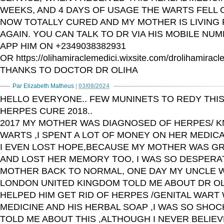
WEEKS, AND 4 DAYS OF USAGE THE WARTS FELL O
NOW TOTALLY CURED AND MY MOTHER IS LIVING
AGAIN. YOU CAN TALK TO DR VIA HIS MOBILE NU
APP HIM ON +2349038382931
OR https://olihamiraclemedici.wixsite.com/drolihamiracl
THANKS TO DOCTOR DR OLIHA
Par Elizabeth Matheus
|
03/08/2024
HELLO EVERYONE.. FEW MUNINETS TO REDY THIS
HERPES CURE 2018..
2017 MY MOTHER WAS DIAGNOSED OF HERPES/ K
WARTS ,I SPENT A LOT OF MONEY ON HER MEDICAT
I EVEN LOST HOPE,BECAUSE MY MOTHER WAS G
AND LOST HER MEMORY TOO, I WAS SO DESPERA
MOTHER BACK TO NORMAL, ONE DAY MY UNCLE W
LONDON UNITED KINGDOM TOLD ME ABOUT DR OL
HELPED HIM GET RID OF HERPES /GENITAL WART
MEDICINE AND HIS HERBAL SOAP ,I WAS SO SHO
TOLD ME ABOUT THIS ,ALTHOUGH I NEVER BELIEVE