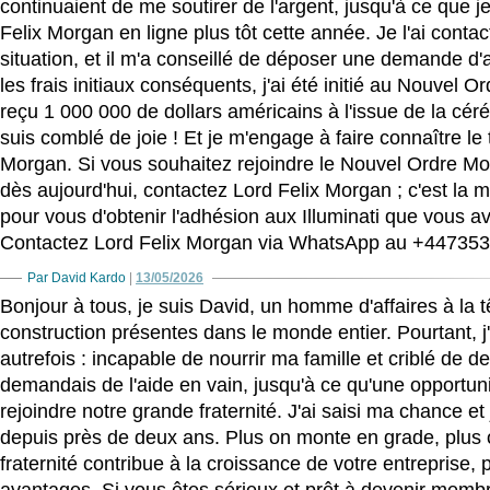
continuaient de me soutirer de l'argent, jusqu'à ce que j
Felix Morgan en ligne plus tôt cette année. Je l'ai contact
situation, et il m'a conseillé de déposer une demande d'a
les frais initiaux conséquents, j'ai été initié au Nouvel Or
reçu 1 000 000 de dollars américains à l'issue de la cérém
suis comblé de joie ! Et je m'engage à faire connaître le 
Morgan. Si vous souhaitez rejoindre le Nouvel Ordre Mon
dès aujourd'hui, contactez Lord Felix Morgan ; c'est la 
pour vous d'obtenir l'adhésion aux Illuminati que vous a
Contactez Lord Felix Morgan via WhatsApp au +44735
Par David Kardo
|
13/05/2026
Bonjour à tous, je suis David, un homme d'affaires à la 
construction présentes dans le monde entier. Pourtant, 
autrefois : incapable de nourrir ma famille et criblé de det
demandais de l'aide en vain, jusqu'à ce qu'une opportuni
rejoindre notre grande fraternité. J'ai saisi ma chance e
depuis près de deux ans. Plus on monte en grade, plus o
fraternité contribue à la croissance de votre entreprise, 
avantages. Si vous êtes sérieux et prêt à devenir memb