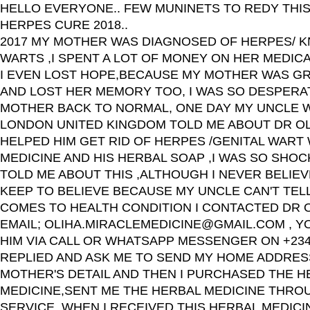
HELLO EVERYONE.. FEW MUNINETS TO REDY THIS
HERPES CURE 2018..
2017 MY MOTHER WAS DIAGNOSED OF HERPES/ K
WARTS ,I SPENT A LOT OF MONEY ON HER MEDICAT
I EVEN LOST HOPE,BECAUSE MY MOTHER WAS G
AND LOST HER MEMORY TOO, I WAS SO DESPERA
MOTHER BACK TO NORMAL, ONE DAY MY UNCLE W
LONDON UNITED KINGDOM TOLD ME ABOUT DR OL
HELPED HIM GET RID OF HERPES /GENITAL WART
MEDICINE AND HIS HERBAL SOAP ,I WAS SO SHO
TOLD ME ABOUT THIS ,ALTHOUGH I NEVER BELIEVE
KEEP TO BELIEVE BECAUSE MY UNCLE CAN'T TELL
COMES TO HEALTH CONDITION I CONTACTED DR OL
EMAIL; OLIHA.MIRACLEMEDICINE@GMAIL.COM , Y
HIM VIA CALL OR WHATSAPP MESSENGER ON +2349
REPLIED AND ASK ME TO SEND MY HOME ADDRES
MOTHER'S DETAIL AND THEN I PURCHASED THE H
MEDICINE,SENT ME THE HERBAL MEDICINE THRO
SERVICE, WHEN I RECEIVED THIS HERBAL MEDICIN