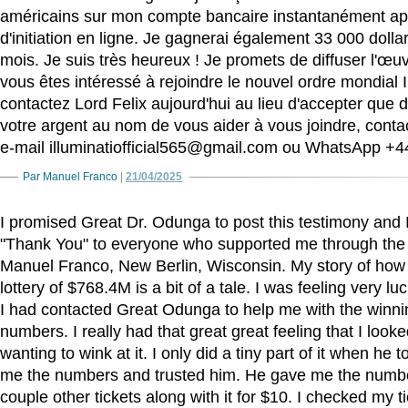
américains sur mon compte bancaire instantanément apr
d'initiation en ligne. Je gagnerai également 33 000 dolla
mois. Je suis très heureux ! Je promets de diffuser l'œuv
vous êtes intéressé à rejoindre le nouvel ordre mondial Il
contactez Lord Felix aujourd'hui au lieu d'accepter que
votre argent au nom de vous aider à vous joindre, conta
e-mail illuminatiofficial565@gmail.com ou WhatsApp 
Par Manuel Franco
|
21/04/2025
I promised Great Dr. Odunga to post this testimony and I
"Thank You" to everyone who supported me through the
Manuel Franco, New Berlin, Wisconsin. My story of how
lottery of $768.4M is a bit of a tale. I was feeling very l
I had contacted Great Odunga to help me with the winn
numbers. I really had that great great feeling that I look
wanting to wink at it. I only did a tiny part of it when he
me the numbers and trusted him. He gave me the number
couple other tickets along with it for $10. I checked my ti