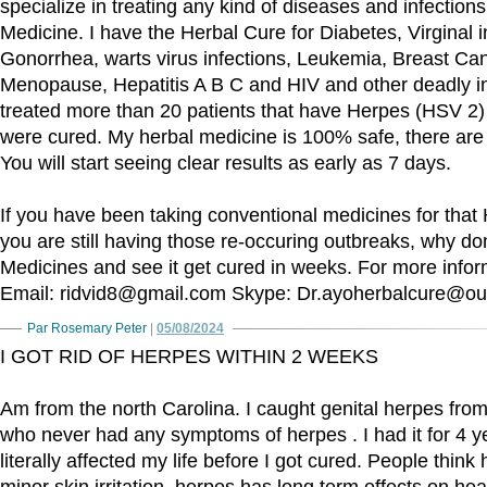
specialize in treating any kind of diseases and infection
Medicine. I have the Herbal Cure for Diabetes, Virginal in
Gonorrhea, warts virus infections, Leukemia, Breast Ca
Menopause, Hepatitis A B C and HIV and other deadly in
treated more than 20 patients that have Herpes (HSV 2) 
were cured. My herbal medicine is 100% safe, there are 
You will start seeing clear results as early as 7 days.
If you have been taking conventional medicines for that
you are still having those re-occuring outbreaks, why don
Medicines and see it get cured in weeks. For more info
Email: ridvid8@gmail.com Skype: Dr.ayoherbalcure@ou
Par Rosemary Peter
|
05/08/2024
I GOT RID OF HERPES WITHIN 2 WEEKS
Am from the north Carolina. I caught genital herpes fro
who never had any symptoms of herpes . I had it for 4 y
literally affected my life before I got cured. People think 
minor skin irritation, herpes has long term effects on he