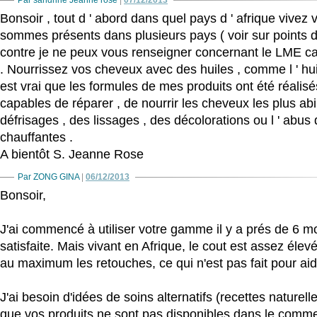
Par sandrine Jeanne rose
|
07/12/2013
Bonsoir , tout d ' abord dans quel pays d ' afrique vivez 
sommes présents dans plusieurs pays ( voir sur points d
contre je ne peux vous renseigner concernant le LME ca
. Nourrissez vos cheveux avec des huiles , comme l ' huil
est vrai que les formules de mes produits ont été réalisé
capables de réparer , de nourrir les cheveux les plus a
défrisages , des lissages , des décolorations ou l ' abus
chauffantes .
A bientôt S. Jeanne Rose
Par ZONG GINA
|
06/12/2013
Bonsoir,
J'ai commencé à utiliser votre gamme il y a prés de 6 moi
satisfaite. Mais vivant en Afrique, le cout est assez élev
au maximum les retouches, ce qui n'est pas fait pour aid
J'ai besoin d'idées de soins alternatifs (recettes naturell
que vos produits ne sont pas disponibles dans le comm