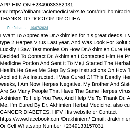
APP HIM ON +2349038382931
OR https://olihamiraclemedici.wixsite.com/drolihamiracl
THANKS TO DOCTOR DR OLIHA
Par Johanna
|
10/07/2024
I Want To Appreciate Dr.Akhimien for his great deeds, 
type 2 Herpes Virus Last year, And Was Look For Solut
Luckily I Saw Testimonies On How Dr.Akhimien Cure Her
Decided To Contact Dr. Akhimien I Contacted Him He P
Medicine Portion And Sent It To Me,I Started The Herba
Health.He Gave Me Step By Step Instructions On How To
Applied It As Instructed, I Was Cured Of This Deadly He
weeks, I Am Now Herpes Negative. My Brother And Sist
Are So Many People That Have The Same Herpes Virus
Akhiniem To Help You Two, And Help Me To Thank Dr. 
Me, I’m Cured By Dr. Akhimien Herbal Medicine, also c
CANCER DIABETES, HPV His website or Contact
https://www.facebook.com/Drakhiniem/ Email: drakhin
Or Cell Whatsapp Number +2349133157031