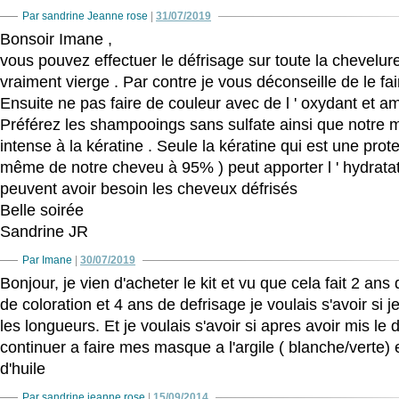
Par sandrine Jeanne rose
|
31/07/2019
Bonsoir Imane ,
vous pouvez effectuer le défrisage sur toute la chevelure 
vraiment vierge . Par contre je vous déconseille de le f
Ensuite ne pas faire de couleur avec de l ' oxydant et a
Préférez les shampooings sans sulfate ainsi que notre 
intense à la kératine . Seule la kératine qui est une prote
même de notre cheveu à 95% ) peut apporter l ' hydrata
peuvent avoir besoin les cheveux défrisés
Belle soirée
Sandrine JR
Par Imane
|
30/07/2019
Bonjour, je vien d'acheter le kit et vu que cela fait 2 ans 
de coloration et 4 ans de defrisage je voulais s'avoir si j
les longueurs. Et je voulais s'avoir si apres avoir mis le 
continuer a faire mes masque a l'argile ( blanche/verte) 
d'huile
Par sandrine jeanne rose
|
15/09/2014