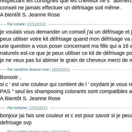
respectant les consignes que les cheveux ne s ' abimero
conseil ne jamais effectuer un défrisage soit même .
A bientôt S. Jeanne Rose
Par coralie
|
21/12/2013
je voulais vous demander un conseil j'ai un défrisage et j
peux utiliser votre kit défrisage quand mon défrisage va pa
une question a vous poser concernant ma fille qui a 16 
naturels est-ce que je peux utiliser ce kit de défrisage p
je ne veux pas lui abimer le grain de cheveux merci de
Par sandrine Jeanne rose
|
18/12/2013
Bonsoir ,
si c ' est une couleur qui contient de l ' oxydant je vo
PAS " seul les shampooing colorants sont compatibles av
A Bientôt S. Jeanne Rose
Par evelyne
|
17/12/2013
bonjour jai fais une couleur et c est pour savoir si je peux 
defrisage svp