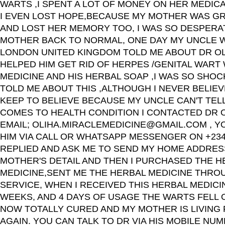
WARTS ,I SPENT A LOT OF MONEY ON HER MEDICAT
I EVEN LOST HOPE,BECAUSE MY MOTHER WAS G
AND LOST HER MEMORY TOO, I WAS SO DESPERA
MOTHER BACK TO NORMAL, ONE DAY MY UNCLE W
LONDON UNITED KINGDOM TOLD ME ABOUT DR OL
HELPED HIM GET RID OF HERPES /GENITAL WART
MEDICINE AND HIS HERBAL SOAP ,I WAS SO SHO
TOLD ME ABOUT THIS ,ALTHOUGH I NEVER BELIEVE
KEEP TO BELIEVE BECAUSE MY UNCLE CAN'T TELL
COMES TO HEALTH CONDITION I CONTACTED DR OL
EMAIL; OLIHA.MIRACLEMEDICINE@GMAIL.COM , Y
HIM VIA CALL OR WHATSAPP MESSENGER ON +2349
REPLIED AND ASK ME TO SEND MY HOME ADDRES
MOTHER'S DETAIL AND THEN I PURCHASED THE H
MEDICINE,SENT ME THE HERBAL MEDICINE THRO
SERVICE, WHEN I RECEIVED THIS HERBAL MEDICIN
WEEKS, AND 4 DAYS OF USAGE THE WARTS FELL O
NOW TOTALLY CURED AND MY MOTHER IS LIVING
AGAIN. YOU CAN TALK TO DR VIA HIS MOBILE NU