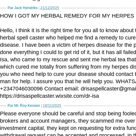
Par Jack Hendriks
|
21/12/2025
HOW I GOT MY HERBAL REMEDY FOR MY HERPES
Hello, I think it is the right time for you all to know about 
herbal spell caster who helped me find a remedy to cur
disease. I have been a victim of herpes disease for the p
done everything I could to get rid of it, but it has all fail
Isa, who came to my rescue and sent me herbal tea that 
which cured me totally from suffering from my herpes di
you who need help to cure your disease should contact th
man for help. I assure you that he will help you. WHAT
+2347046030096 Contact email: drisaspellcaster@gmai
https://drisaspellcaster.wixsite.com/dr-isa
Par Mr. Roy Kessier
|
18/11/2025
Please everyone should be careful and stop being fooled
brokers and account managers, they scammed me over 
investment capital, they kept on requesting for extra fun
withdrawal request can be accepted and processed, in the