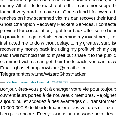
money. All efforts to reach out to their customer support
found it very hard to move on. God so kind I followed a 
teaches on how scammed victims can recover their fund 
Ghost Champion Recovery Hackers Services, I contacte
provided for consultation, I got feedback after some ho
to provide all legal details concerning my investment, I 
instructed me to do without delay, to my greatest surpris
recover my money back including my profit which my cap
said I will not hold this to myself but share it to the public
scammed victims can get their funds back, you can as we
Email: ghostchampionwizard@gmail.com
Telegram:https://t.me/WizardGhosthacker
Par Recrutement des Illuminati
|
26/09/2025
Bonjour, êtes-vous prêt à changer votre vie pour toujours
ouvrent leurs portes à de nouveaux membres. Rejoigne
aujourd'hui et accédez à des avantages qui transformeron
10 000 000 $ de liberté financière, des voitures de luxe,
bien plus encore. Envoyez-nous un message privé dès 